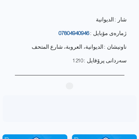
شار : الديوانية
ژماره‌ی مۆبایل :
07804940946
ناونيشان : الديوانية، العروبة، شارع المتحف
سەردانی پرۆفایل : 1210