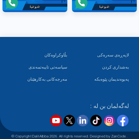
لاپەڕەی سەرەکی
بڵاوکراوەکان
بەشداری کردن
سیاسەتی تایبەتمەندی
پەیوەندیمان پێوەبکە
مەرجەکانی بەکارهێنان
لەگەلمان بن لە :
© Copyright DalilAtbba
2026
. All rights reserved. Designed by
ZanCode
.