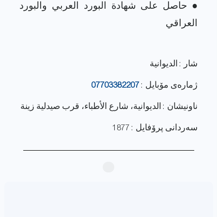
● حاصل على شهادة البورد العربي والبورد
شار : الديوانية
ژماره‌ی مۆبایل :
07703382207
ناونيشان : الديوانية، شارع الأطباء، قرب صيدلية زينة
سەردانی پرۆفایل : 1877