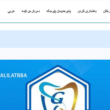
ەکان
بەشداری کردن
پەیوەندیمان پێوەبکە
دەربارەی ئێمە
عربي