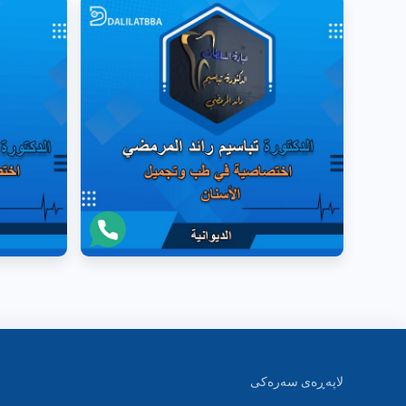
لاپەڕەی سەرەکی