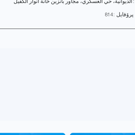
 الديوانية، حي العسكري، مجاور بانزين خانة أنوار الكفيل
ۆفایل : 814