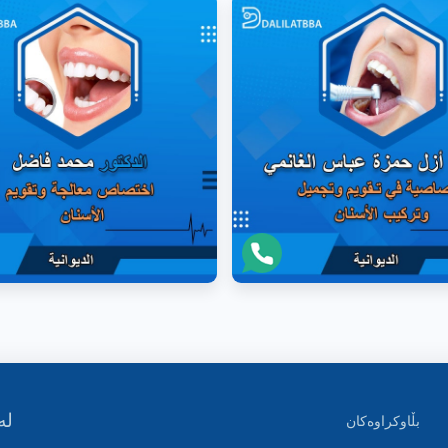
لە
بڵاوکراوەکان