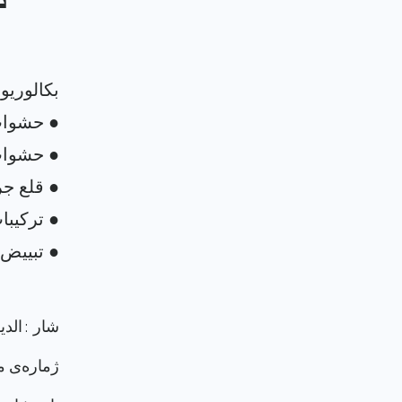
د
شار : الدي
ژماره‌ی م