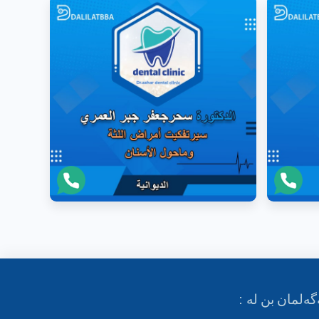
گەلمان بن لە :