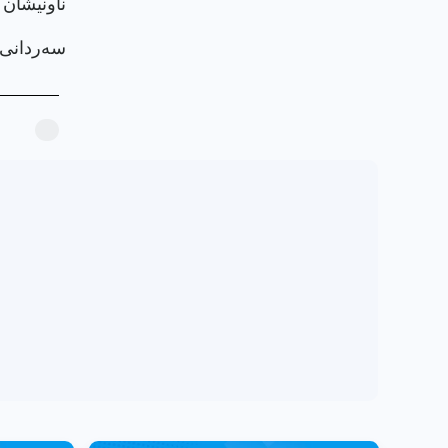
ناونيشان :
سەردانی پر