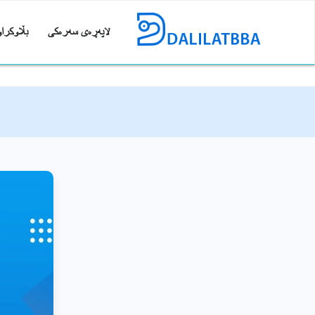
لاپەڕەی سەرەکی
بڵاوکراو