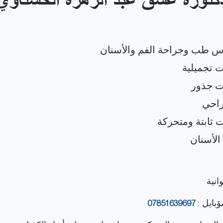
كتورة غسق عبد الزهرة الحسناوي
وانية
ۆبایل :
07851639697