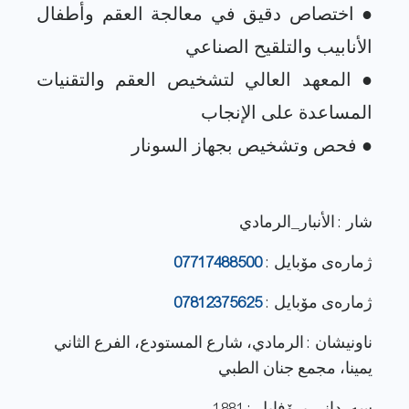
● اختصاص دقيق في معالجة العقم وأطفال
● المعهد العالي لتشخيص العقم والتقنيات
شار : الأنبار_الرمادي
ژماره‌ی مۆبایل :
07717488500
ژماره‌ی مۆبایل :
07812375625
ناونيشان : الرمادي، شارع المستودع، الفرع الثاني
يمينا، مجمع جنان الطبي
سەردانی پرۆفایل : 1881