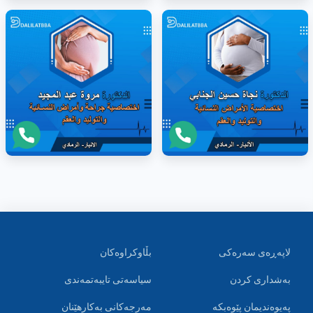
لاپەڕەی سەرەکی
بڵاوکراوەکان
بەشداری کردن
سیاسەتی تایبەتمەندی
پەیوەندیمان پێوەبکە
مەرجەکانی بەکارهێنان