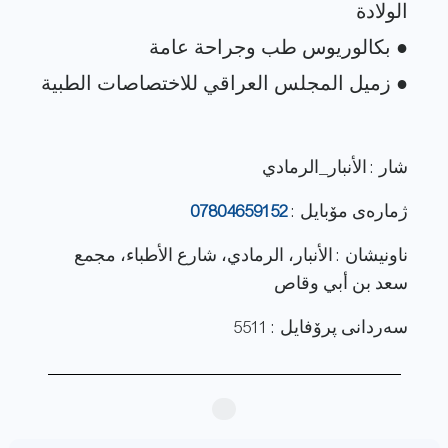
شار : الأنبار_الرمادي
ژماره‌ی مۆبایل :
07804659152
ناونيشان : الأنبار، الرمادي، شارع الأطباء، مجمع
سعد بن أبي وقاص
سەردانی پرۆفایل : 5511