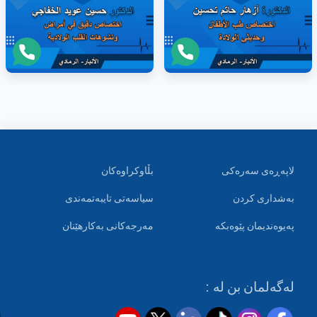
لاپەڕەی سەرەکی
بڵاوکراوەکان
بەشداری کردن
سیاسەتی تایبەتمەندی
پەیوەندیمان پێوەبکە
مەرجەکانی بەکارهێنان
لەگەلمان بن لە :