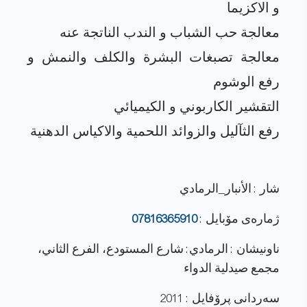
معالجة تصبغات البشرة والكلف والنمش و
شار : الأنبار_الرمادي
ژماره‌ی مۆبایل :
07816365910
ناونيشان : الرمادي: شارع المستودع، الفرع الثاني،
مجمع صيدلية الدواء
سەردانی پرۆفایل : 2011