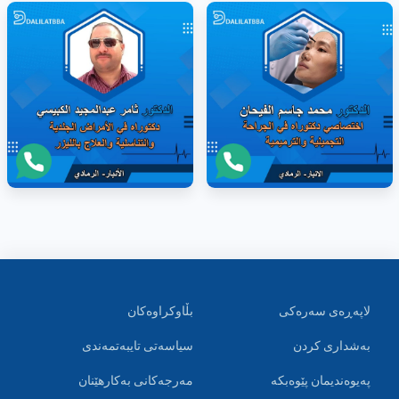
لاپەڕەی سەرەکی
بڵاوکراوەکان
بەشداری کردن
سیاسەتی تایبەتمەندی
پەیوەندیمان پێوەبکە
مەرجەکانی بەکارهێنان