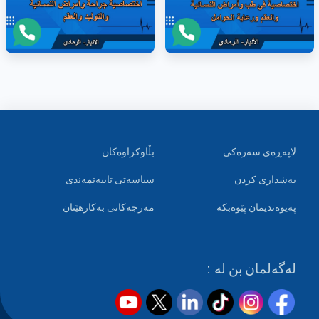
لاپەڕەی سەرەکی
بڵاوکراوەکان
بەشداری کردن
سیاسەتی تایبەتمەندی
پەیوەندیمان پێوەبکە
مەرجەکانی بەکارهێنان
لەگەلمان بن لە :