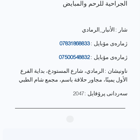
شار : الأنبار_الرمادي
ژماره‌ی مۆبایل :
07831868833
ژماره‌ی مۆبایل :
07500548832
ناونيشان : الرمادي، شارع المستودع، بداية الفرع
الأول يمينًا، مجاور حلاقة باسم، مجمع شام الطبي
سەردانی پرۆفایل : 2047