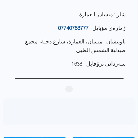
شار : ميسان_العمارة
ژماره‌ی مۆبایل :
07740768777
ناونيشان : ميسان، العمارة، شارع دجلة، مجمع
صيدلية الشمس الطبي
سەردانی پرۆفایل : 1638