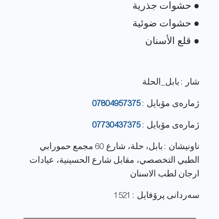
شار : بابل_الحلة
ژماره‌ی مۆبایل :
07804957375
ژماره‌ی مۆبایل :
07730437375
ناونيشان : بابل، حلة، شارع 60 مجمع حمورابي
الطبي التخصصي، مقابل شارع الحسينية، عيادات
ارجان لطب الاسنان
سەردانی پرۆفایل : 1521