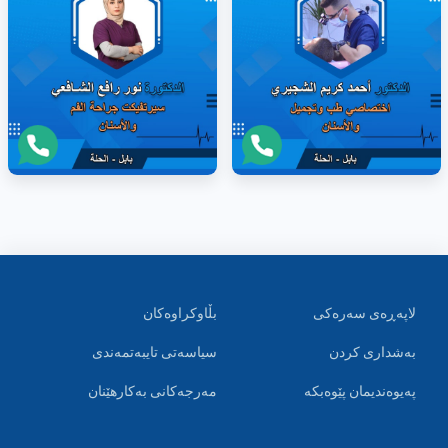
لاپەڕەی سەرەکی
بڵاوکراوەکان
بەشداری کردن
سیاسەتی تایبەتمەندی
پەیوەندیمان پێوەبکە
مەرجەکانی بەکارهێنان