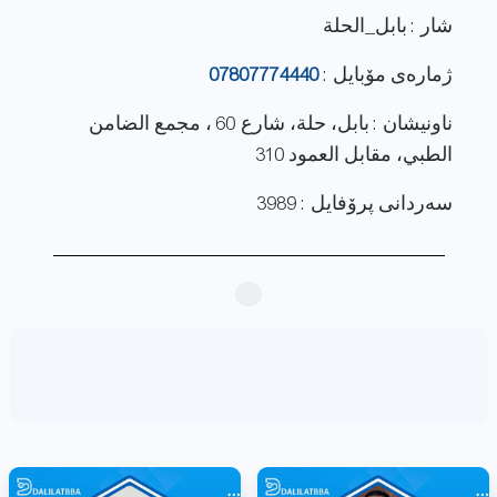
شار : بابل_الحلة
ژماره‌ی مۆبایل :
07807774440
ناونيشان : بابل، حلة، شارع 60 ، مجمع الضامن
الطبي، مقابل العمود 310
سەردانی پرۆفایل : 3989