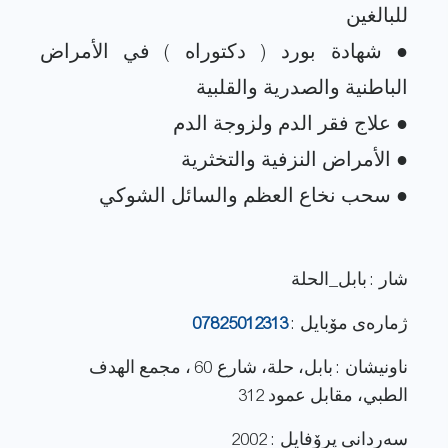
● شهادة بورد ( دكتوراه ) في الأمراض
شار : بابل_الحلة
ژماره‌ی مۆبایل :
07825012313
ناونيشان : بابل، حلة، شارع 60 ، مجمع الهدف
الطبي، مقابل عمود 312
سەردانی پرۆفایل : 2002