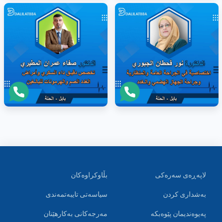
لاپەڕەی سەرەکی
بڵاوکراوەکان
بەشداری کردن
سیاسەتی تایبەتمەندی
پەیوەندیمان پێوەبکە
مەرجەکانی بەکارهێنان