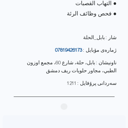
شار : بابل_الحلة
ژماره‌ی مۆبایل :
07819426173
ناونيشان : بابل، حلة، شارع 60، مجمع اوزون
الطبي، مجاور حلويات ريف دمشق
سەردانی پرۆفایل : 1211