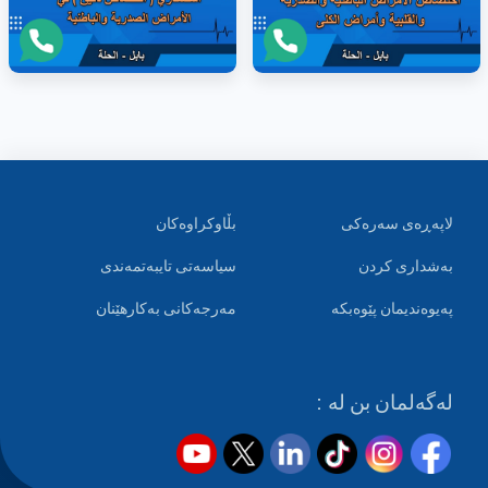
لاپەڕەی سەرەکی
بڵاوکراوەکان
بەشداری کردن
سیاسەتی تایبەتمەندی
پەیوەندیمان پێوەبکە
مەرجەکانی بەکارهێنان
لەگەلمان بن لە :