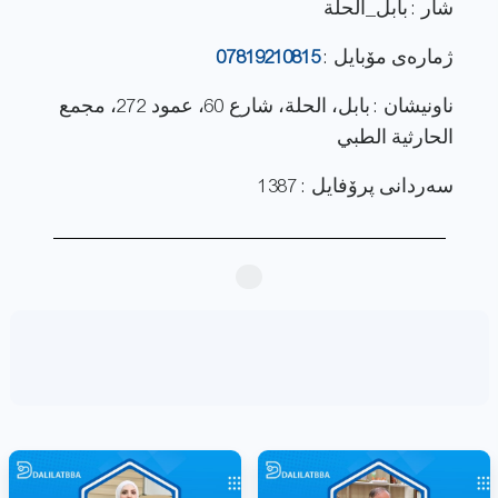
شار : بابل_الحلة
ژماره‌ی مۆبایل :
07819210815
ناونيشان : بابل، الحلة، شارع 60، عمود 272، مجمع
الحارثية الطبي
سەردانی پرۆفایل : 1387