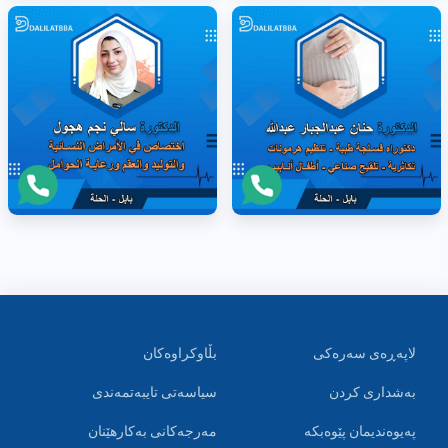
لاپەڕەی سەرەکی
بڵاوکراوەکان
بەشداری کردن
سیاسەتی تایبەتمەندی
پەیوەندیمان پێوەبکە
مەرجەکانی بەکارهێنان