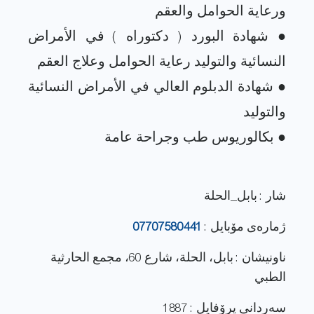
● شهادة البورد ( دكتوراه ) في الأمراض
● شهادة الدبلوم العالي في الأمراض النسائية
شار : بابل_الحلة
ژماره‌ی مۆبایل :
07707580441
ناونيشان : بابل، الحلة، شارع 60، مجمع الحارثية
الطبي
سەردانی پرۆفایل : 1887