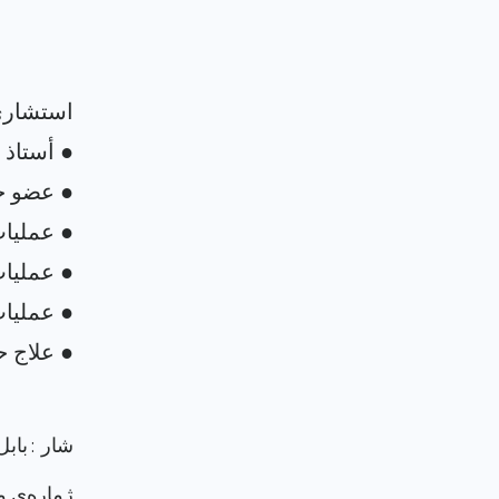
شار : بابل
ژماره‌ی م