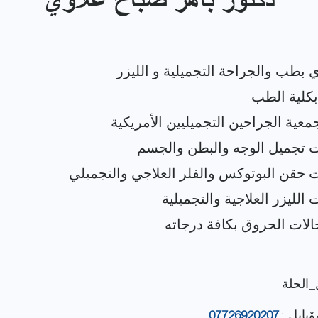
دكتور باهر صباح علاوي
_الحلة
ۆبایل :
07726920207