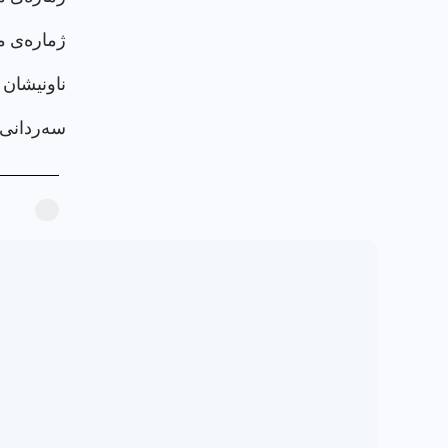
ژماره‌ی م
ناونيشان : بابل، 
سەردانی پرۆ