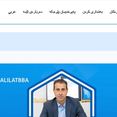
ەکان
بەشداری کردن
پەیوەندیمان پێوەبکە
دەربارەی ئێمە
عربي