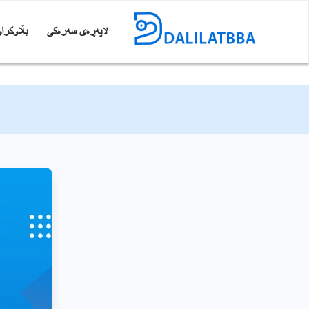
لاپەڕەی سەرەکی
بڵاوکراو