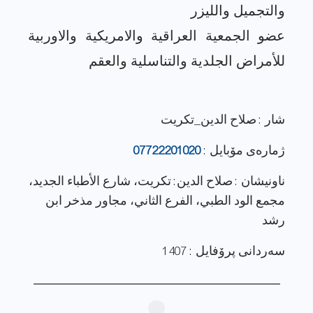
عضو الجمعية العراقية والامريكية والاوربية
شار : صلاح الدين_تكريت
ژماره‌ی مۆبایل :
07722201020
ناونيشان : صلاح الدين: تكريت، شارع الأطباء الجديد،
مجمع الود الطبي، الفرع الثاني، مجاور مذخر ابن
رشد
سەردانی پرۆفایل : 1407