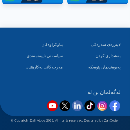
لاپەڕەی سەرەکی
بڵاوکراوەکان
بەشداری کردن
سیاسەتی تایبەتمەندی
پەیوەندیمان پێوەبکە
مەرجەکانی بەکارهێنان
لەگەلمان بن لە :
© Copyright DalilAtbba
2026
. All rights reserved. Designed by
ZanCode
.