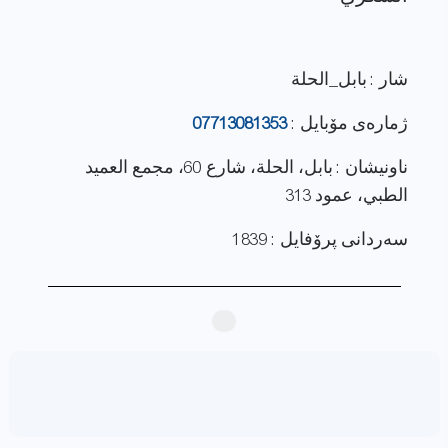
شار : بابل_الحلة
ژماره‌ی مۆبایل :
07713081353
ناونيشان : بابل، الحلة، شارع 60، مجمع العميد
الطبي، عمود 313
سەردانی پرۆفایل : 1839