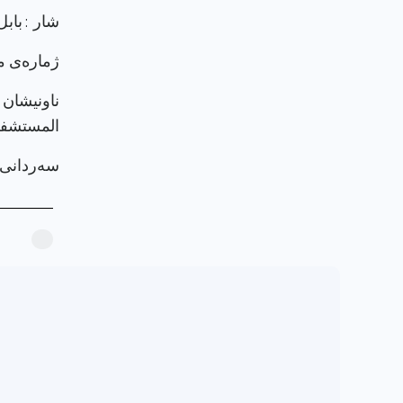
شار : بابل
ژماره‌ی م
ناونيشان 
المستشفى
سەردانی پرۆ