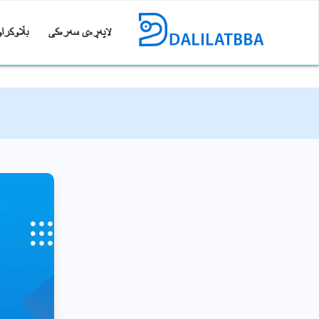
لاپەڕەی سەرەکی
بڵاوکراو