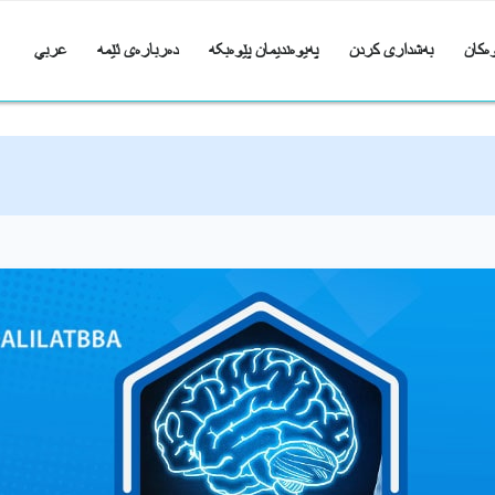
ەکان
بەشداری کردن
پەیوەندیمان پێوەبکە
دەربارەی ئێمە
عربي