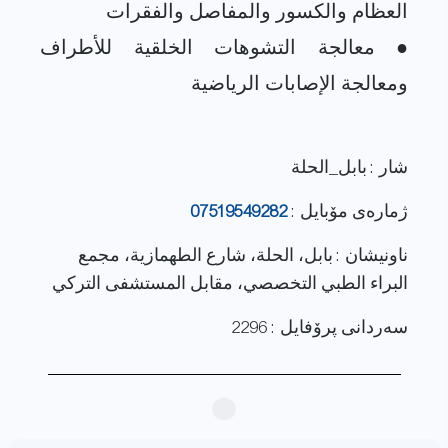
● معالجة التشوهات الخلقية للأطراف
شار : بابل_الحلة
ژماره‌ی مۆبایل :
07519549282
ناونيشان : بابل، الحلة، شارع الطهمازية، مجمع
البراء الطبي التخصصي، مقابل المستشفى التركي
سەردانی پرۆفایل : 2296