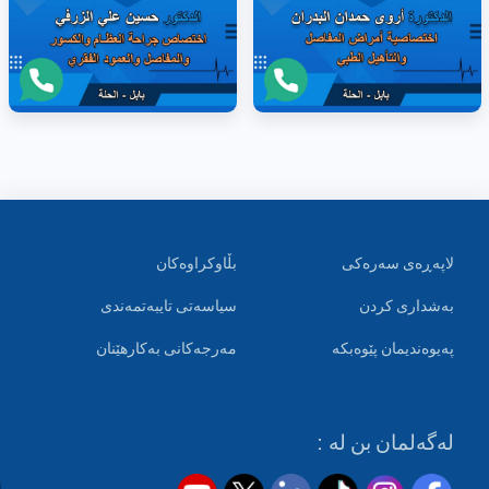
لاپەڕەی سەرەکی
بڵاوکراوەکان
بەشداری کردن
سیاسەتی تایبەتمەندی
پەیوەندیمان پێوەبکە
مەرجەکانی بەکارهێنان
لەگەلمان بن لە :