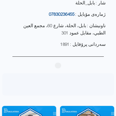
شار : بابل_الحلة
ژماره‌ی مۆبایل :
07830236455
ناونيشان : بابل، الحلة، شارع 60، مجمع العين
الطبي، مقابل عمود 301
سەردانی پرۆفایل : 1891